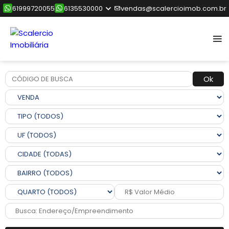
61999720055
6135530000
vendas@scalercioimob.com.br
Ok