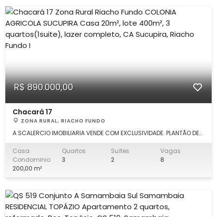
R$ 890.000,00
Chacará 17
ZONA RURAL, RIACHO FUNDO
A SCALERCIO IMOBILIARIA VENDE COM EXCLUSIVIDADE. PLANTÃO DE
VENDA. (61) 98168.0132 SIDNEY. Escritório em Águas Claras: (61)
3553.0000. Fale direto comigo!!! Sobrado 200m², lote 400m²,
Casa
Quartos
Suítes
Vagas
com as seguintes características: DETALHES: 1º piso: - ampla
Condominio
3
2
8
sala 3
200,00 m²