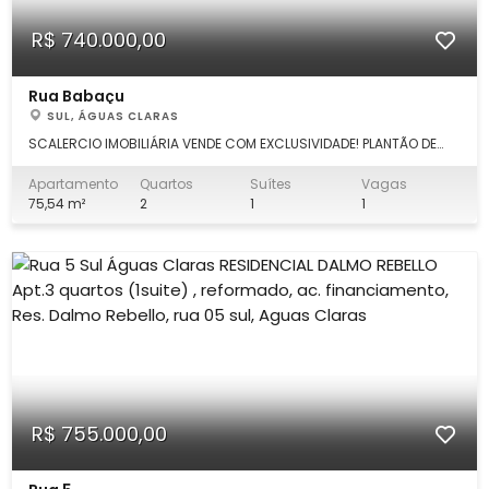
R$ 740.000,00
Rua Babaçu
SUL, ÁGUAS CLARAS
SCALERCIO IMOBILIÁRIA VENDE COM EXCLUSIVIDADE! PLANTÃO DE
VENDA: Marcus Scalercio (61) 99339.7777. Apartamento 2
quartos 75m²ncom as seguintes características: Sala 2
Apartamento
Quartos
Suítes
Vagas
ambientes estendida com varanda gourmet, cozinha
75,54 m²
2
1
1
americana planejada com armários, 3 quartos (
R$ 755.000,00