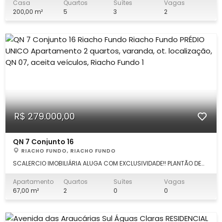
3553.0000 Sobrado 200m², lote 120M² com as seguintes
Casa
Quartos
Suítes
Vagas
características: Térreo: 2 quartos (1 suíte), ampla sala, copa,
200,00 m²
5
3
2
cozinha planejada com armá
R$ 279.000,00
QN 7 Conjunto 16
RIACHO FUNDO, RIACHO FUNDO
SCALERCIO IMOBILIÁRIA ALUGA COM EXCLUSIVIDADE!! PLANTÃO DE
VENDA : (61) .99511.1010 Maisy Escritório Águas Claras: (61)
3553.0000. DESCRIÇÃO: 2 quartos, sala com varanda, cozinha ,
Apartamento
Quartos
Suítes
Vagas
banheiro social. LOCALIZAÇÃO: Excelente localização, próximo
67,00 m²
2
0
0
ao comércio em