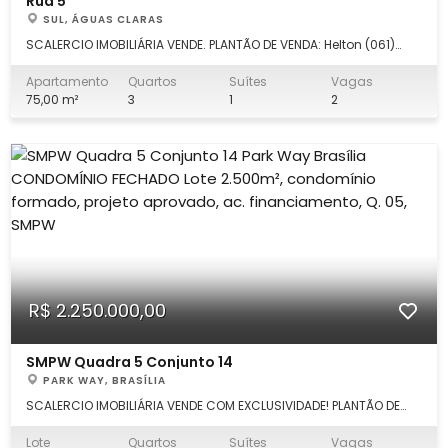
Rua 5
SUL, ÁGUAS CLARAS
SCALERCIO IMOBILIÁRIA VENDE. PLANTÃO DE VENDA: Helton (061)
99659.7460. Apartamento 3 quartos( 1 suíte), 75m²,
reformadíssimo, com as seguintes características: Sala , 3
Apartamento
Quartos
Suítes
Vagas
quartos ( 1 suíte),cozinha planejada com armários ( coifa),
75,00 m²
3
1
2
varanda gourmet com armários
R$ 2.250.000,00
SMPW Quadra 5 Conjunto 14
PARK WAY, BRASÍLIA
SCALERCIO IMOBILIÁRIA VENDE COM EXCLUSIVIDADE! PLANTÃO DE
VENDA: Marcus Scalercio (61) .93397777. Escritório Águas Claras
(61) 3553.0000. Excelente lote residencial, 2.500m² com as
Lote
Quartos
Suítes
Vagas