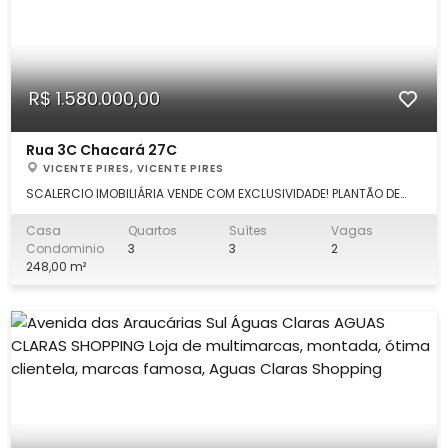
R$ 1.580.000,00
Rua 3C Chacará 27C
VICENTE PIRES, VICENTE PIRES
SCALERCIO IMOBILIÁRIA VENDE COM EXCLUSIVIDADE! PLANTÃO DE
VENDA: Claudia (61) 98276.5573. Escritório Águas Claras (61)
3526-1006. Belíssima casa condomínio, 248m², térrea, 3 suítes,
Casa
Quartos
Suítes
Vagas
com as seguintes características: DETALHES: Casa nova com
Condominio
3
3
2
finíssimo acabamento
248,00 m²