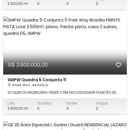
seguintes características: DETALHES: lote 100% plano, murado,
2.500,00 m²
0
0
0
com projeto apro
R$ 3.900.000,00
SMPW Quadra 5 Conjunto 11
PARK WAY, BRASÍLIA
SCALERCIO IMOBILIÁRIA VENDE COM EXCLUSIVIDADE! PLANTÃO DE
VENDA: Marcus Scalercio (61) .93397777. Escritório Águas Claras
(61) 3553.0000. Excelente lote frente pista ,2.500m² com as
Lote
Quartos
Suítes
Vagas
seguintes características: DETALHES: Frente pista, vertical ( 25m x
2.500,00 m²
0
0
2
83m), plan