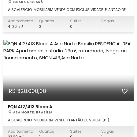
GUARA I, GUARÁ
A SCALERCIO IMOBILIARIA VENDE COM EXCLUSIVIDADE. PLANTÃO DE
VENDA. (61)98168.0132 SIDNEY. Escritório em Águas Claras: (61)
3553.0000. Fale direto comigo!!! Apartamento 2 quartos,
Apartamento
Quartos
Suítes
Vagas
mobiliado, com as seguintes características: DETALHES: - 01
41,26 m²
2
0
1
cozinha americana
R$ 320.000,00
EQN 412/413 Bloco A
ASA NORTE, BRASÍLIA
A SCALERCIO IMOBILIARIA VENDE. PLANTÃO DE VENDA. (61)
99339.7777. Escritório em Águas Claras: (61) 3553.0000. Fale
direto comigo!!! Apartamento studio, 23m², com as seguintes
Apartamento
Quartos
Suítes
Vagas
características: DETALHES: - 01 cozinha americana com
23,00 m²
1
0
1