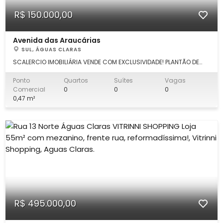
R$ 150.000,00
Avenida das Araucárias
SUL, ÁGUAS CLARAS
SCALERCIO IMOBILIÁRIA VENDE COM EXCLUSIVIDADE! PLANTÃO DE
VENDA: Sidney (61) 98168.0132 Escritório Águas Claras (61)
3553.0000 Ponto comercial, loja multimarcas com as seguintes
Ponto
Quartos
Suítes
Vagas
características: DETALHES: loja com mezanino toda montada
Comercial
0
0
0
com fino acabamento, r
0,47 m²
R$ 495.000,00