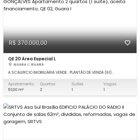
R$ 370.000,00
QE 20 Área Especial L
GUARA I, GUARÁ
A SCALERCIO IMOBILIÁRIA VENDE . PLANTÃO DE VENDA (61)
99972.0055 Escritório Aguas Claras. (61)3553.0000
Apartamento de 62m² , com as seguintes características:
Apartamento
Quartos
Suítes
Vagas
DETALHES: Sala, varanda, 2 quartos ( 1 suíte), cozinha planejada
51,00 m²
2
1
1
com armários, banheiro social, á