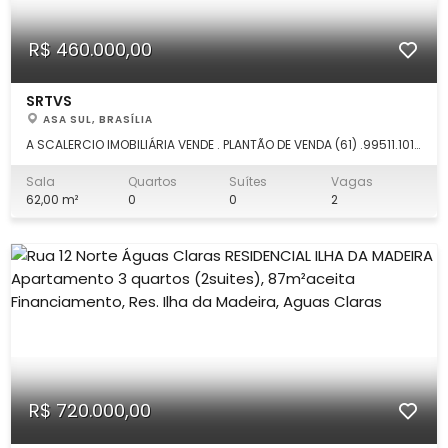
R$ 460.000,00
SRTVS
ASA SUL, BRASÍLIA
A SCALERCIO IMOBILIÁRIA VENDE . PLANTÃO DE VENDA (61) .99511.1010
Maisy Conjunto de salas comerciais 62m² , com as seguintes
características: DETALHES: dividas com recepção, 2 salas com
Sala
Quartos
Suítes
Vagas
banheiros privativos, copa com armários, piso em granito,
62,00 m²
0
0
2
projeto de ilu
R$ 720.000,00