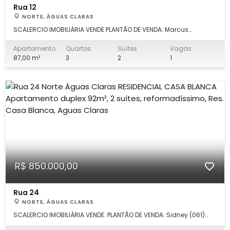
Rua 12
NORTE, ÁGUAS CLARAS
SCALERCIO IMOBILIÁRIA VENDE PLANTÃO DE VENDA: Marcus
Scalercio(61) 99339.7777. Apartamento 3 quarto 87m²ncom as
seguintes características: Sala 2 ambientes, cozinha planejada
Apartamento
Quartos
Suítes
Vagas
com armários, 3 quartos (2 suítes ricos em armários e ar
87,00 m²
3
2
1
condicionado), banheiro soc
R$ 850.000,00
Rua 24
NORTE, ÁGUAS CLARAS
SCALERCIO IMOBILIÁRIA VENDE. PLANTÃO DE VENDA: Sidney (061)
98168.0132 Apartamento duplex 2 suítes, 92,71m²,