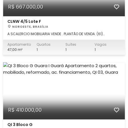
R$ 667.000,00
CLNW 4/5 Lote F
NOROESTE, BRASÍLIA
A SCALERCIO IMOBILIARIA VENDE . PLANTÃO DE VENDA. (61)
98168.0132 SIDNEY. Escritório em Águas Claras: (61) 3553.0000.
Fale direto comigo!!! Apartamento 1 quarto, novo, com as
Apartamento
Quartos
Suítes
Vagas
seguintes características: DETALHES: - 01 cozinha americana; -
47,00 m²
1
1
1
01 sala. - 01 q
R$ 410.000,00
QI 3 Bloco G