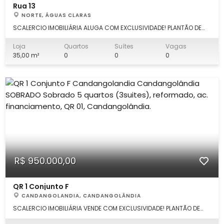
Rua 13
NORTE, ÁGUAS CLARAS
SCALERCIO IMOBILIÁRIA ALUGA COM EXCLUSIVIDADE! PLANTÃO DE
VENDA : (061) 99339.7777 Escritório em Águas Claras: (61)
3553.0000. Excelente loja 35 m² + mezanino 20m² totalizando
Loja
Quartos
Suítes
Vagas
55m², reformada com projeto de arquiteto, porcelanato,
35,00 m²
0
0
0
detalhes em couro, espelhos
R$ 950.000,00
QR 1 Conjunto F
CANDANGOLANDIA, CANDANGOLÂNDIA
SCALERCIO IMOBILIÁRIA VENDE COM EXCLUSIVIDADE! PLANTÃO DE
VENDA: Maisy (61) 99511.1010 Escritório Águas Claras (61)