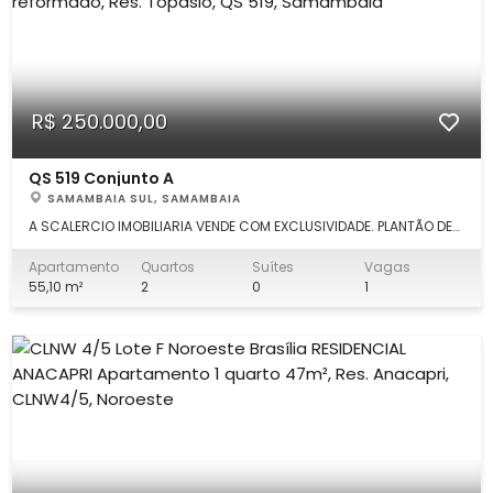
R$ 250.000,00
QS 519 Conjunto A
SAMAMBAIA SUL, SAMAMBAIA
A SCALERCIO IMOBILIARIA VENDE COM EXCLUSIVIDADE. PLANTÃO DE
VENDA. (61) 99339.7777 MARCUS SCALERCIO. Escritório em Águas
Claras: (61) 3553.0000. Fale direto comigo!!! Apartamento 2
Apartamento
Quartos
Suítes
Vagas
quartos, 55,10m², com as seguintes características: DETALHES: -
55,10 m²
2
0
1
cozinha co