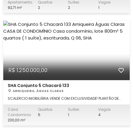
reformadíssimo, com as seguintes características: 1º piso:
Apartamento
Quartos
Suítes
Vagas
Sala( painel de TV ripado, ar condicionado, cristaleira, projeto
92,71 m²
2
2
1
de iluminação), cozinha amer
R$ 1.250.000,00
SHA Conjunto 5 Chacará 133
ARNIQUEIRA, ÁGUAS CLARAS
SCALERCIO IMOBILIÁRIA VENDE COM EXCLUSIVIDADE! PLANTÃO DE
VENDA: Sidney (61) 99972.0055. Escritório Águas Claras (61)
3526-1006. Belíssima casa condomínio, 230m², térrea, com as
Casa
Quartos
Suítes
Vagas
seguintes características: DETALHES: Casa com 5 quartos ( 1
Condominio
5
1
4
suíte), ampla sala com
230,00 m²