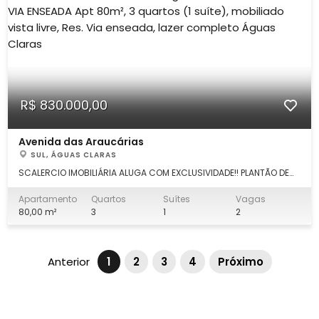
R$ 830.000,00
Avenida das Araucárias
SUL, ÁGUAS CLARAS
SCALERCIO IMOBILIÁRIA ALUGA COM EXCLUSIVIDADE!! PLANTÃO DE
VENDA : (61) 99339.7777. Escritório Águas Claras: (61) 3553.0000.
DETALHES: Apartamento mobiliado, andar alto, nascente, 3
Apartamento
Quartos
Suítes
Vagas
quartos (1 suíte), armários planejados, varanda gourmet.
80,00 m²
3
1
2
DESCRIÇÃO: -02 qu
Anterior
1
2
3
4
Próximo