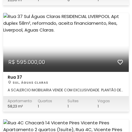
armários planejados ; - 01
R$ 595.000,00
Rua 37
SUL, ÁGUAS CLARAS
A SCALERCIO IMOBILIARIA VENDE COM EXCLUSIVIDADE. PLANTÃO DE
VENDA. (61) 99339.7777. Escritório em Águas Claras: (61)
3553.0000. Fale direto comigo!!! Apartamento duplex, 58m², com
Apartamento
Quartos
Suítes
Vagas
as seguintes características: DETALHES: - 01 cozinha americana
58,23 m²
1
1
1
com armár