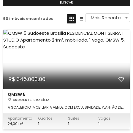
BUSCAR
Mais Recente
90 imóveis encontrados
R$ 345.000,00
QMSW 5
SUDOESTE, BRASÍLIA
A SCALERCIO IMOBILIARIA VENDE COM EXCLUSIVIDADE. PLANTÃO DE
VENDA. (61) 99339.7777 MARCUS SCALERCIO. Escritório em Águas
Claras: (61) 3553.0000. Fale direto comigo!!! Apartamento
Apartamento
Quartos
Suítes
Vagas
studio, 24m², com as seguintes características: DETALHES: -
24,00 m²
1
1
1
cozinha com armár