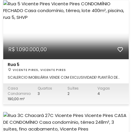
R$ 1.090.000,00
Rua 5
VICENTE PIRES, VICENTE PIRES
SCALERCIO IMOBILIÁRIA VENDE COM EXCLUSIVIDADE! PLANTÃO DE
VENDA: Claudia (61) 98276.5573. Escritório Águas Claras (61)
3526-1006. Belíssima casa condomínio, 190m², térrea, 2 suítes,
Casa
Quartos
Suítes
Vagas
com as seguintes características: DETALHES: Casa com 3
Condominio
3
2
4
quartos ( 2 suítes), am
190,00 m²