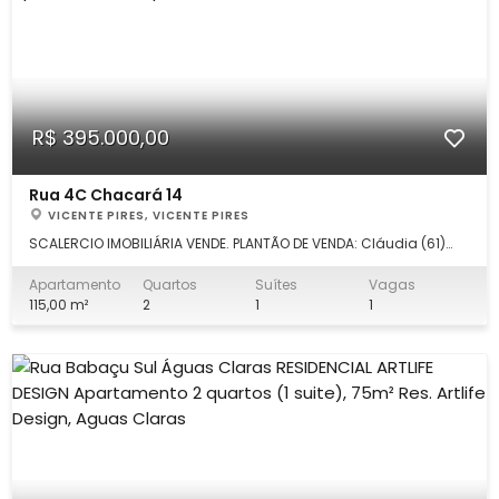
R$ 395.000,00
Rua 4C Chacará 14
VICENTE PIRES, VICENTE PIRES
SCALERCIO IMOBILIÁRIA VENDE. PLANTÃO DE VENDA: Cláudia (61)
98276.5573 Apartamento 2 quartos (1 suíte) 115 m²,
reformadíssimo, com as seguintes características: * 2 quartos,
Apartamento
Quartos
Suítes
Vagas
sendo 1 suíte * Banheiro social * Primeiro andar (mais
115,00 m²
2
1
1
praticidade no dia a dia) *